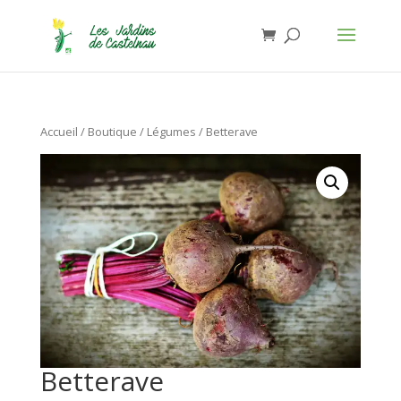
Jardins de Castelnau - Organic Food
Installer
×
Anthony Lasserre
Gratuit - In Google Play
Accueil
/
Boutique
/
Légumes
/ Betterave
Betterave