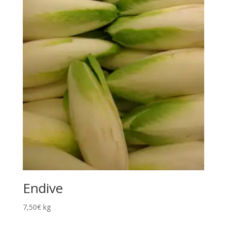
Endive
7,50
€
kg