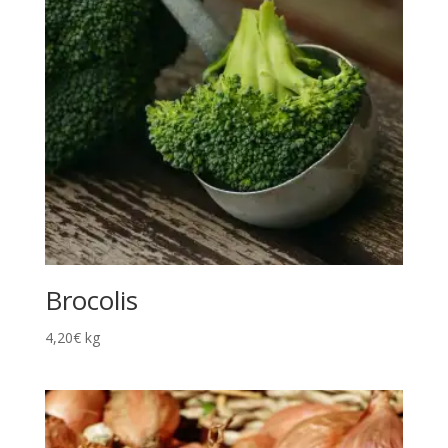
Brocolis
4,20
€
kg