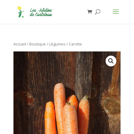
Jardins de Castelnau - Organic Food
Installer
×
Anthony Lasserre
Gratuit - In Google Play
Accueil
/
Boutique
/
Légumes
/ Carotte