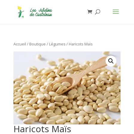
Jardins de Castelnau - Organic Food
Installer
×
Anthony Lasserre
Gratuit - In Google Play
Accueil
/
Boutique
/
Légumes
/ Haricots Maïs
Haricots Maïs