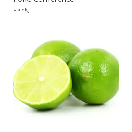
4,90
€
kg