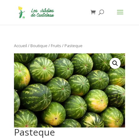
Jardins de Castelnau - Organic Food
Installer
×
Anthony Lasserre
Gratuit - In Google Play
Accueil
/
Boutique
/
Fruits
/ Pasteque
Pasteque