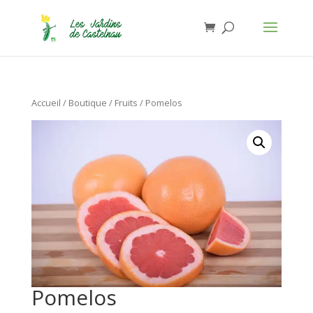
Jardins de Castelnau - Organic Food
Installer
×
Anthony Lasserre
Gratuit - In Google Play
Accueil
/
Boutique
/
Fruits
/ Pomelos
Pomelos