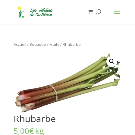
Jardins de Castelnau - Organic Food
Installer
×
Anthony Lasserre
Gratuit - In Google Play
Accueil
/
Boutique
/
Fruits
/ Rhubarbe
Rhubarbe
5,00
€
kg