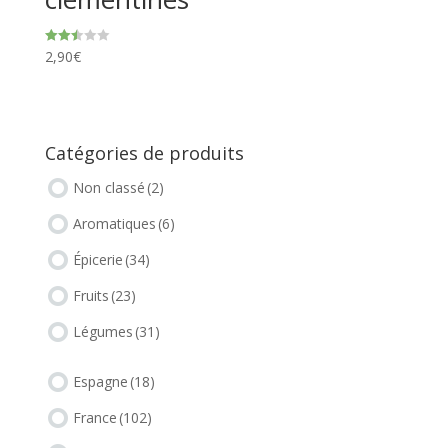
2,90
€
Note
2.50
sur 5
Catégories de produits
Non classé
(2)
Aromatiques
(6)
Épicerie
(34)
Fruits
(23)
Légumes
(31)
Espagne
(18)
France
(102)