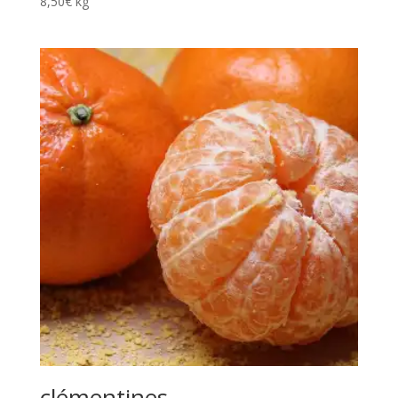
8,50
€
kg
clémentines