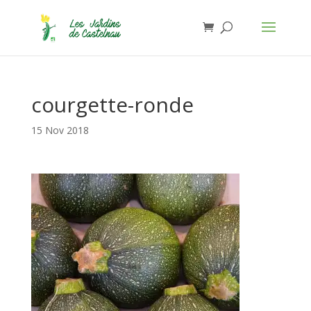
Jardins de Castelnau - Organic Food
Installer
×
Anthony Lasserre
Gratuit - In Google Play
courgette-ronde
15 Nov 2018