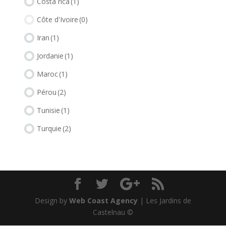
Costa rica
(1)
Côte d'Ivoire
(0)
Iran
(1)
Jordanie
(1)
Maroc
(1)
Pérou
(2)
Tunisie
(1)
Turquie
(2)
Design by
Web Coast Agency
| Les Jardins de
Castelnau ©