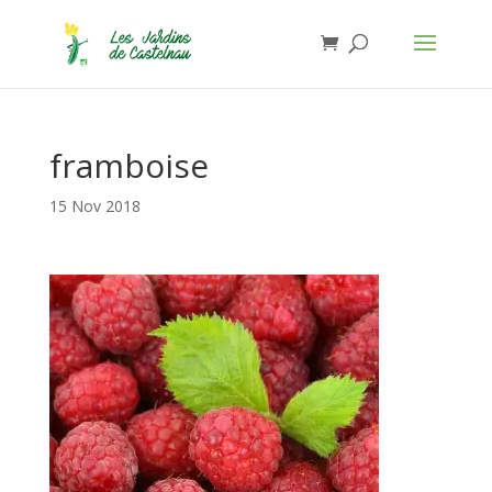
Jardins de Castelnau - Organic Food
Installer
×
Anthony Lasserre
Gratuit - In Google Play
framboise
15 Nov 2018