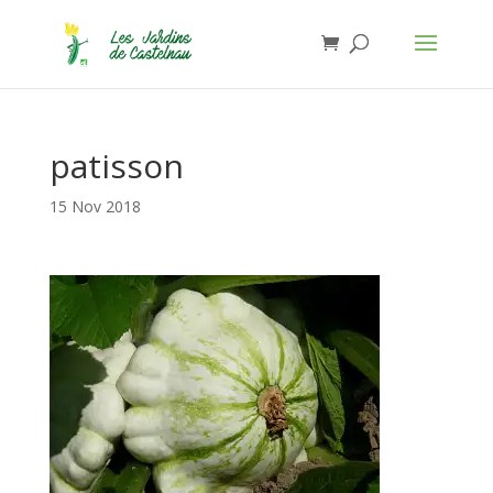
Jardins de Castelnau - Organic Food
Installer
×
Anthony Lasserre
Gratuit - In Google Play
patisson
15 Nov 2018