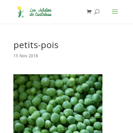
Jardins de Castelnau - Organic Food
Installer
×
Anthony Lasserre
Gratuit - In Google Play
petits-pois
15 Nov 2018