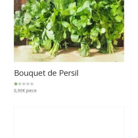
Bouquet de Persil
0,90
€
piece
N
ot
e
1.
00
s
ur
5