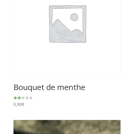
Bouquet de menthe
0,90
€
Note
2.00
sur
5