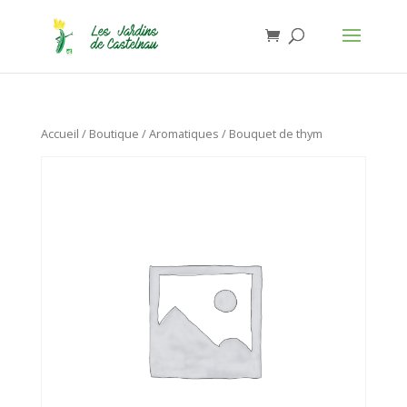
Jardins de Castelnau - Organic Food
Installer
×
Anthony Lasserre
Gratuit - In Google Play
Accueil
/
Boutique
/
Aromatiques
/ Bouquet de thym