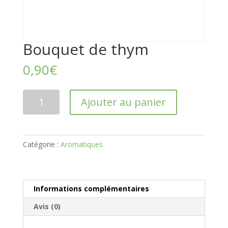
Bouquet de thym
0,90
€
quantité
Ajouter au panier
de
Bouquet
de
thym
Catégorie :
Aromatiques
Informations complémentaires
Avis (0)